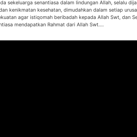
a sekeluarga senantiasa dalam lindungan Allah, selalu di
dan kenikmatan kesehatan, dimudahkan dalam setiap urusan
kekuatan agar istiqomah beribadah kepada Allah Swt, dan 
tiasa mendapatkan Rahmat dari Allah Swt….