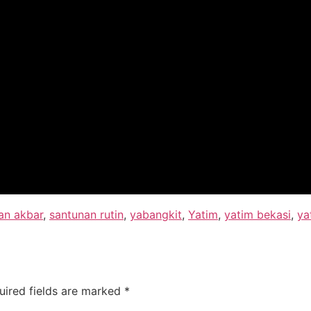
an akbar
,
santunan rutin
,
yabangkit
,
Yatim
,
yatim bekasi
,
ya
uired fields are marked
*