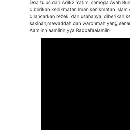
Doa tulus dari Adik2 Yatim, semoga Ayah Bund
diberikan kenikmatan Iman,kenikmatan islam 
dilancarkan rezeki dan usahanya, diberikan 
sakinah,mawaddah dan warohmah yang senan
Aamiinn aamiinn yya Rabbal’aalamiin