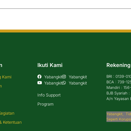
n
Ikuti Kami
Rekening
BRI : 0139-0
g Kami
Yabangkit
Yabangkit
BCA : 739-12
Yabangkit
Yabangkit
m
Mandiri : 15
BJB Syariah 
Info Support
A/n Yayasan 
Program
Kegiatan
Yabangkit, T
Seperti Korups
& Ketentuan