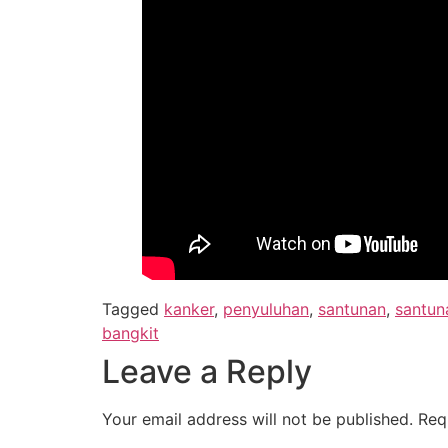
Tagged
kanker
,
penyuluhan
,
santunan
,
santun
bangkit
Leave a Reply
Your email address will not be published.
Req