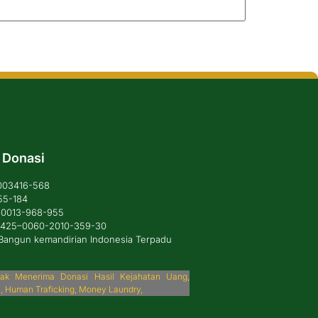
 Donasi
1003416-568
55-184
6-0013-968-955
: 425–0060-2010-359-30
Bangun kemandirian Indonesia Terpadu
idak Menerima Donasi Hasil Kejahatan Uang,
i, Human Traficking, Money Laundry,