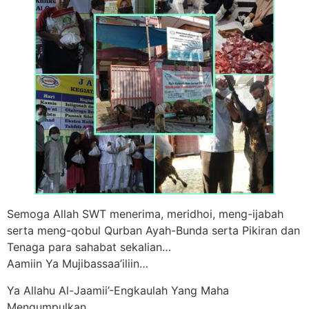
Semoga Allah SWT menerima, meridhoi, meng-ijabah
serta meng-qobul Qurban Ayah-Bunda serta Pikiran dan
Tenaga para sahabat sekalian…
Aamiin Ya Mujibassaa’iliin…
Ya Allahu Al-Jaamii’-Engkaulah Yang Maha
Mengumpulkan…