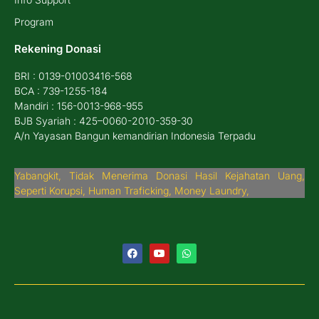
Program
Rekening Donasi
BRI : 0139-01003416-568
BCA : 739-1255-184
Mandiri : 156-0013-968-955
BJB Syariah : 425–0060-2010-359-30
A/n Yayasan Bangun kemandirian Indonesia Terpadu
Yabangkit, Tidak Menerima Donasi Hasil Kejahatan Uang,
Seperti Korupsi, Human Traficking, Money Laundry,