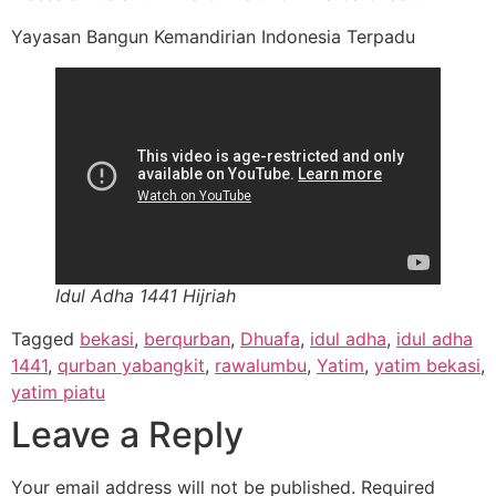
Yayasan Bangun Kemandirian Indonesia Terpadu
Idul Adha 1441 Hijriah
Tagged
bekasi
,
berqurban
,
Dhuafa
,
idul adha
,
idul adha
1441
,
qurban yabangkit
,
rawalumbu
,
Yatim
,
yatim bekasi
,
yatim piatu
Leave a Reply
Your email address will not be published.
Required