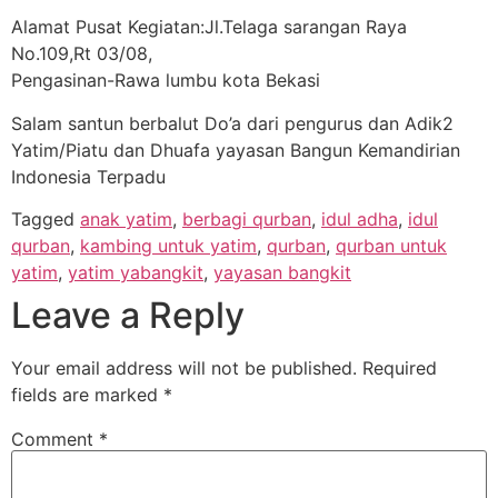
Alamat Pusat Kegiatan:Jl.Telaga sarangan Raya
No.109,Rt 03/08,
Pengasinan-Rawa lumbu kota Bekasi
Salam santun berbalut Do’a dari pengurus dan Adik2
Yatim/Piatu dan Dhuafa yayasan Bangun Kemandirian
Indonesia Terpadu
Tagged
anak yatim
,
berbagi qurban
,
idul adha
,
idul
qurban
,
kambing untuk yatim
,
qurban
,
qurban untuk
yatim
,
yatim yabangkit
,
yayasan bangkit
Leave a Reply
Your email address will not be published.
Required
fields are marked
*
Comment
*