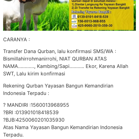
CARANYA :
Transfer Dana Qurban, lalu konfirmasi SMS/WA :
Bismillahirrohmanirrohi, NIAT QURBAN ATAS
NAMA…………, Kambing/Sapi……….. Ekor, Karena Allah
SWT, Lalu kirim konfirmasi
Rekening Qurban Yayasan Bangun Kemandirian
Indonesia Terpadu :
? MANDIRI :1560013968955
?BRI :013901018418539
?BJB:4250060201035930
Atas Nama Yayasan Bangun Kemandirian Indonesia
Terpadu.