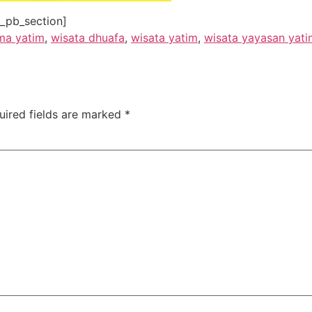
t_pb_section]
ma yatim
,
wisata dhuafa
,
wisata yatim
,
wisata yayasan yati
uired fields are marked
*