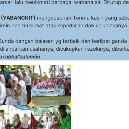
rsari lalu menikmati berbagai wahana air. Ditutup 
han santu
n
(YABANGKIT)
mengucapkan Terima kasih yang sebe
min dan muslimat atas kepedulian dan keikhlasanya
 Yatim dan Dhuafa 
nda dengan balasan yg terbaik dan berlipat ganda d
dilancarkan usahanya, dicukupkan rezekinya, diberk
 rabbal’aalamiin