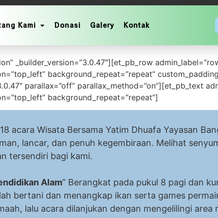
tang Kami
Donasi
Galery
Kontak
atim dan Dhuafa
tion” _builder_version=”3.0.47″][et_pb_row admin_label=”ro
on=”top_left” background_repeat=”repeat” custom_padding
.0.47″ parallax=”off” parallax_method=”on”][et_pb_text adm
on=”top_left” background_repeat=”repeat”]
cara Wisata Bersama Yatim Dhuafa Yayasan Bangu
man, lancar, dan penuh kegembiraan. Melihat senyum
berikan kebahagiaan ter
endidikan Alam
” Berangkat pada pukul 8 pagi dan ku
h bertani dan menangkap ikan serta games permaina
maah, lalu acara dilanjukan dengan mengelilingi area