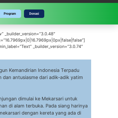
Program
Donasi
w” _builder_version=”3.0.48″
=”16.7969px|0|16.7969px|0px|false|false”]
in_label=”Text” _builder_version=”3.0.74″
n Kemandirian Indonesia Terpadu
 dan antusiasme dari adik-adik yatim
sendiri bagi kami.
njungan dimulai ke Mekarsari untuk
n di alam terbuka. Pada siang harinya
 mekarsari dengan kereta yang ada di