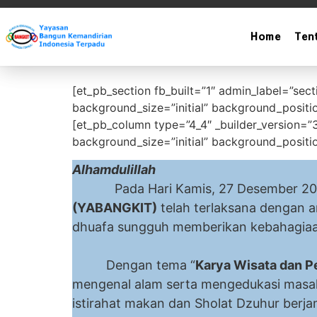
Home
Ten
Wisata Bersama Y
[et_pb_section fb_built=”1″ admin_label=”sec
background_size=”initial” background_positi
[et_pb_column type=”4_4″ _builder_version=”3
background_size=”initial” background_positi
Alhamdulillah
Pada Hari Kamis, 27 Desember 2018 a
(YABANGKIT)
telah terlaksana dengan a
dhuafa sungguh mem
Dengan tema “
Karya Wisata dan P
mengenal alam serta mengedukasi masala
istirahat makan dan Sholat Dzuhur berja