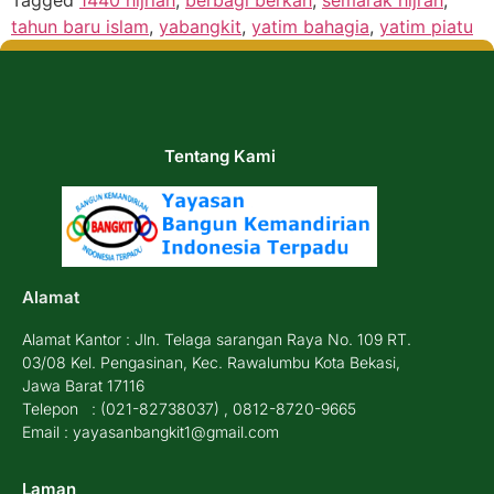
tahun baru islam
,
yabangkit
,
yatim bahagia
,
yatim piatu
Tentang Kami
Alamat
Alamat Kantor : Jln. Telaga sarangan Raya No. 109 RT.
03/08 Kel. Pengasinan, Kec. Rawalumbu Kota Bekasi,
Jawa Barat 17116
Telepon : (021-82738037) , 0812-8720-9665
Email : yayasanbangkit1@gmail.com
Laman