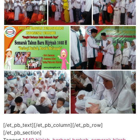
[/et_pb_text][/et_pb_column][/et_pb_row]
[/et_pb_section]
Tagged
1440 hijriah
,
berbagi berkah
,
semarak hijrah
,