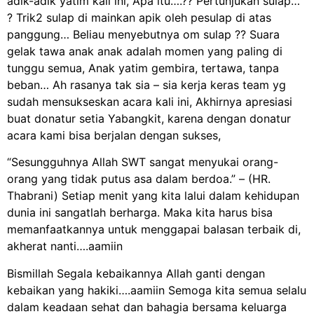
adik-adik yatim kali ini, Apa itu….?? Pertunjukan sulap…
? Trik2 sulap di mainkan apik oleh pesulap di atas
panggung… Beliau menyebutnya om sulap ?? Suara
gelak tawa anak anak adalah momen yang paling di
tunggu semua, Anak yatim gembira, tertawa, tanpa
beban… Ah rasanya tak sia – sia kerja keras team yg
sudah mensukseskan acara kali ini, Akhirnya apresiasi
buat donatur setia Yabangkit, karena dengan donatur
acara kami bisa berjalan dengan sukses,
“Sesungguhnya Allah SWT sangat menyukai orang-
orang yang tidak putus asa dalam berdoa.” – (HR.
Thabrani) Setiap menit yang kita lalui dalam kehidupan
dunia ini sangatlah berharga. Maka kita harus bisa
memanfaatkannya untuk menggapai balasan terbaik di,
akherat nanti….aamiin
Bismillah Segala kebaikannya Allah ganti dengan
kebaikan yang hakiki….aamiin Semoga kita semua selalu
dalam keadaan sehat dan bahagia bersama keluarga