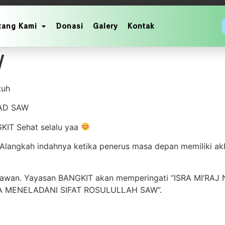
tang Kami
Donasi
Galery
Kontak
 MEMPERINGATI ISRA 
W
tuh
AD SAW
IT Sehat selalu yaa
Alangkah indahnya ketika penerus masa depan memiliki akh
mawan. Yayasan BANGKIT akan memperingati “ISRA MI’R
 MENELADANI SIFAT ROSULULLAH SAW”.