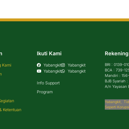
n
Ikuti Kami
Rekening
BRI : 0139-0
g Kami
Yabangkit
Yabangkit
BCA : 739-12
Yabangkit
Yabangkit
m
Mandiri : 15
BJB Syariah 
Info Support
A/n Yayasan 
Program
Kegiatan
Yabangkit, T
Seperti Korups
& Ketentuan