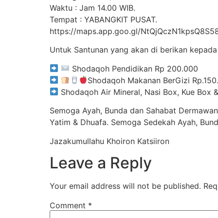
Waktu : Jam 14.00 WIB.
Tempat : YABANGKIT PUSAT.
https://maps.app.goo.gl/NtQjQczN1kpsQ8S58
Untuk Santunan yang akan di berikan kepada
Shodaqoh Pendidikan Rp 200.000
Shodaqoh Makanan BerGizi Rp.150
Shodaqoh Air Mineral, Nasi Box, Kue Box 
Semoga Ayah, Bunda dan Sahabat Dermawan b
Yatim & Dhuafa. Semoga Sedekah Ayah, Bund
Jazakumullahu Khoiron Katsiiron
Leave a Reply
Your email address will not be published.
Req
Comment
*