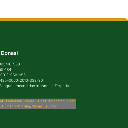
 Donasi
1003416-568
55-184
6-0013-968-955
: 425–0060-2010-359-30
Bangun kemandirian Indonesia Terpadu
idak Menerima Donasi Hasil Kejahatan Uang,
i, Human Traficking, Money Laundry,