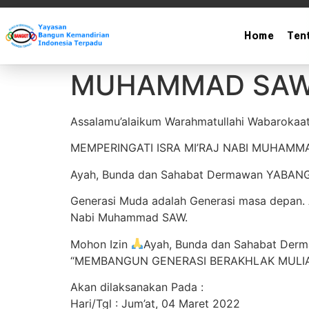
Home
Ten
SANTUNAN AKBAR
MUHAMMAD SA
Assalamu’alaikum Warahmatullahi Wabarokaa
MEMPERINGATI ISRA MI’RAJ NABI MUHAMM
Ayah, Bunda dan Sahabat Dermawan YABANGK
Generasi Muda adalah Generasi masa depan. 
Nabi Muhammad SAW.
Mohon Izin
Ayah, Bunda dan Sahabat Der
“MEMBANGUN GENERASI BERAKHLAK MULIA
Akan dilaksanakan Pada :
Hari/Tgl : Jum’at, 04 Maret 2022