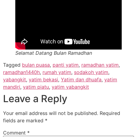
Selamat Datang Bulan Ramadhan
Tagged
bulan puasa
,
panti yatim
,
ramadhan yatim
,
ramadhan1440h
,
rumah yatim
,
sodakoh yatim
,
yabangkit
,
yatim bekasi
,
Yatim dan dhuafa
,
yatim
mandiri
,
yatim piatu
,
yatim yabangkit
Leave a Reply
Your email address will not be published.
Required
fields are marked
*
Comment
*