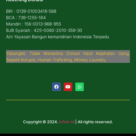
BRI : 0139-01003416-568
BCA : 739-1255-184
Mandiri : 156-0013-968-955
BJB Syariah : 425–0060-2010-359-30
A/n Yayasan Bangun kemandirian Indonesia Terpadu
Yabangkit, Tidak Menerima Donasi Hasil Kejahatan Uang,
Seperti Korupsi, Human Traficking, Money Laundry,
Copyright © 2024.
infoin.id
| All rights reserved.