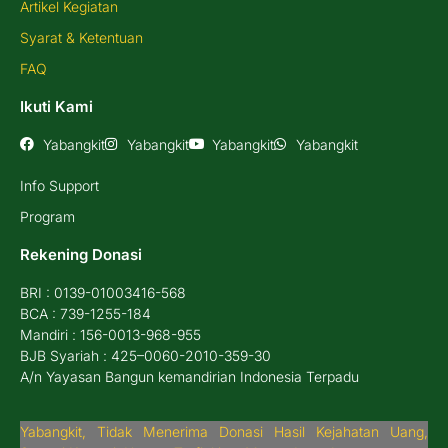
Artikel Kegiatan
Syarat & Ketentuan
FAQ
Ikuti Kami
Yabangkit
Yabangkit
Yabangkit
Yabangkit
Info Support
Program
Rekening Donasi
BRI : 0139-01003416-568
BCA : 739-1255-184
Mandiri : 156-0013-968-955
BJB Syariah : 425–0060-2010-359-30
A/n Yayasan Bangun kemandirian Indonesia Terpadu
Yabangkit, Tidak Menerima Donasi Hasil Kejahatan Uang,