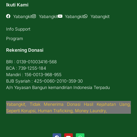
Ikuti Kami
Yabangkit
Yabangkit
Yabangkit
Yabangkit
Info Support
Program
Rekening Donasi
BRI : 0139-01003416-568
BCA : 739-1255-184
Mandiri : 156-0013-968-955
BJB Syariah : 425–0060-2010-359-30
A/n Yayasan Bangun kemandirian Indonesia Terpadu
Yabangkit, Tidak Menerima Donasi Hasil Kejahatan Uang,
Seperti Korupsi, Human Traficking, Money Laundry,