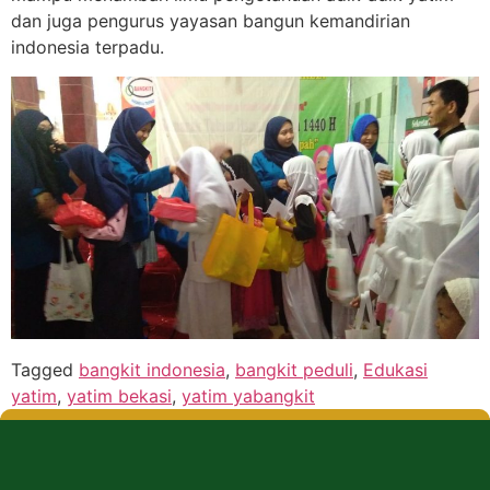
dan juga pengurus yayasan bangun kemandirian
indonesia terpadu.
Tagged
bangkit indonesia
,
bangkit peduli
,
Edukasi
yatim
,
yatim bekasi
,
yatim yabangkit