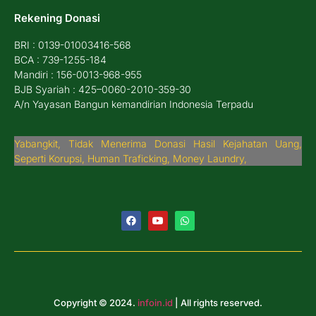
Rekening Donasi
BRI : 0139-01003416-568
BCA : 739-1255-184
Mandiri : 156-0013-968-955
BJB Syariah : 425–0060-2010-359-30
A/n Yayasan Bangun kemandirian Indonesia Terpadu
Yabangkit, Tidak Menerima Donasi Hasil Kejahatan Uang,
Seperti Korupsi, Human Traficking, Money Laundry,
Copyright © 2024.
infoin.id
| All rights reserved.