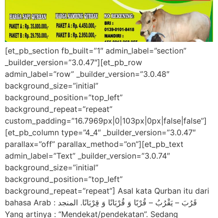
[et_pb_section fb_built=”1″ admin_label=”section”
_builder_version=”3.0.47″][et_pb_row
admin_label=”row” _builder_version=”3.0.48″
background_size=”initial”
background_position=”top_left”
background_repeat=”repeat”
custom_padding=”16.7969px|0|103px|0px|false|false”]
[et_pb_column type=”4_4″ _builder_version=”3.0.47″
parallax=”off” parallax_method=”on”][et_pb_text
admin_label=”Text” _builder_version=”3.0.74″
background_size=”initial”
background_position=”top_left”
background_repeat=”repeat”] Asal kata Qurban itu dari
bahasa Arab : قَرُبَ – يَقْرُبُ – قُرْبًا وَ قُرْبَانًا وَ قِرْبَانًا. المنجد
Yang artinya : “Mendekat/pendekatan”. Sedang