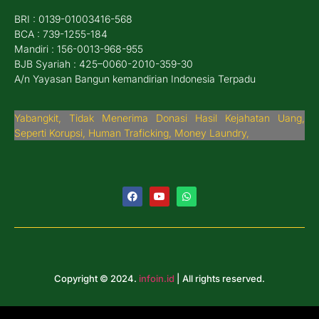
BRI : 0139-01003416-568
BCA : 739-1255-184
Mandiri : 156-0013-968-955
BJB Syariah : 425–0060-2010-359-30
A/n Yayasan Bangun kemandirian Indonesia Terpadu
Yabangkit, Tidak Menerima Donasi Hasil Kejahatan Uang,
Seperti Korupsi, Human Traficking, Money Laundry,
Copyright © 2024.
infoin.id
| All rights reserved.