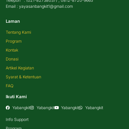
Telepon : (021-82738037) , 0812-8720-9665
Email : yayasanbangkit1@gmail.com
Laman
Tentang Kami
Program
Kontak
Donasi
Artikel Kegiatan
Syarat & Ketentuan
FAQ
Ikuti Kami
Yabangkit
Yabangkit
Yabangkit
Yabangkit
Info Support
Program