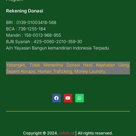
Rekening Donasi
BRI : 0139-01003416-568
BCA : 739-1255-184
Mandiri : 156-0013-968-955
BJB Syariah : 425–0060-2010-359-30
A/n Yayasan Bangun kemandirian Indonesia Terpadu
Yabangkit, Tidak Menerima Donasi Hasil Kejahatan Uang,
Seperti Korupsi, Human Traficking, Money Laundry,
Copyright © 2024.
infoin.id
| All rights reserved.