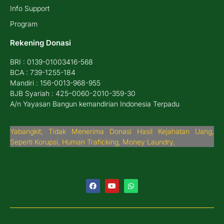
Info Support
Program
Rekening Donasi
BRI : 0139-01003416-568
BCA : 739-1255-184
Mandiri : 156-0013-968-955
BJB Syariah : 425–0060-2010-359-30
A/n Yayasan Bangun kemandirian Indonesia Terpadu
Yabangkit, Tidak Menerima Donasi Hasil Kejahatan Uang,
Seperti Korupsi, Human Traficking, Money Laundry,