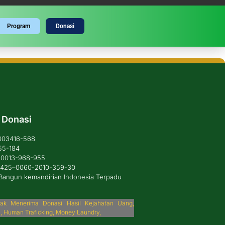
Program
Donasi
 Donasi
1003416-568
55-184
6-0013-968-955
: 425–0060-2010-359-30
Bangun kemandirian Indonesia Terpadu
idak Menerima Donasi Hasil Kejahatan Uang,
i, Human Traficking, Money Laundry,