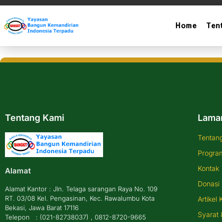
Home
Ten
Portofolio
Tentang Kami
Lama
Tentan
Progra
Kontak
Alamat
Donasi
Alamat Kantor : Jln. Telaga sarangan Raya No. 109
RT. 03/08 Kel. Pengasinan, Kec. Rawalumbu Kota
Artikel 
Bekasi, Jawa Barat 17116
Syarat 
Telepon : (021-82738037) , 0812-8720-9665