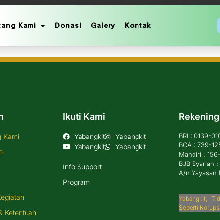
tang Kami
Donasi
Galery
Kontak
n
Ikuti Kami
Rekening
BRI : 0139-0
g Kami
Yabangkit
Yabangkit
BCA : 739-12
Yabangkit
Yabangkit
m
Mandiri : 15
BJB Syariah 
Info Support
A/n Yayasan 
Program
Kegiatan
Yabangkit, T
Seperti Korups
& Ketentuan